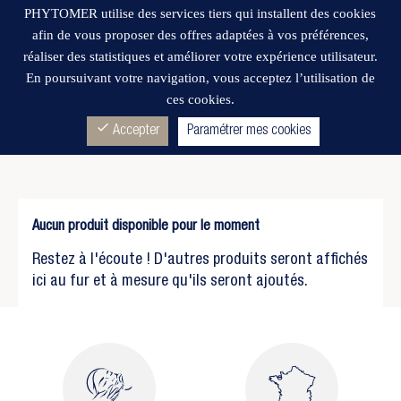
PHYTOMER utilise des services tiers qui installent des cookies
afin de vous proposer des offres adaptées à vos préférences,
réaliser des statistiques et améliorer votre expérience utilisateur.
En poursuivant votre navigation, vous acceptez l’utilisation de
ces cookies.
Wishlist
CONTOUR DES YEUX
(0)
check
Accepter
Paramétrer mes cookies
Aucun produit disponible pour le moment
Restez à l'écoute ! D'autres produits seront affichés
ici au fur et à mesure qu'ils seront ajoutés.