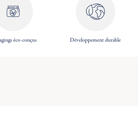
×
×
×
agings éco-conçus
Développement durable
×