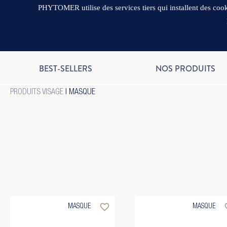
PHYTOMER utilise des services tiers qui installent des cooki
BEST-SELLERS
NOS PRODUITS
PRODUITS VISAGE
| MASQUE
favorite_border
favo
MASQUE
MASQUE