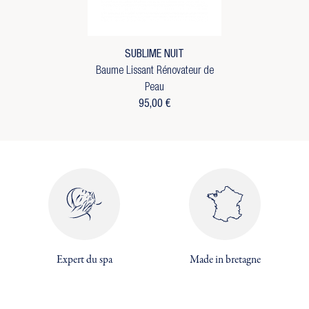
SUBLIME NUIT
Baume Lissant Rénovateur de
Peau
95,00 €
×
×
Expert du spa
Made in bretagne
Créer une liste d'envies
×
Connexion
((modalTitle))
×
Vous devez être connecté pour ajouter des produits
Ajouter à ma liste d'envies