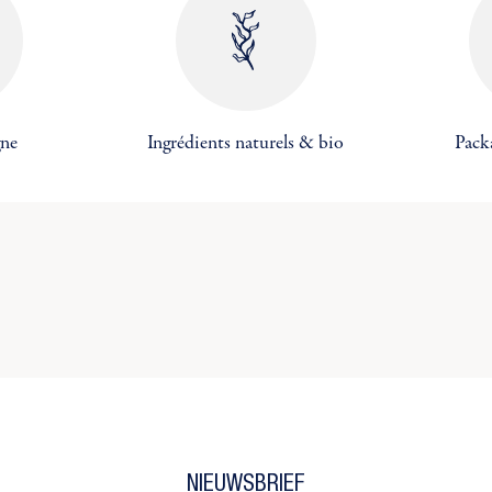
er une liste d'envies
nnexion
modalTitle))
gne
Ingrédients naturels & bio
Pack
us devez être connecté pour ajouter des produits à votre liste
uter à ma liste d'envies
onfirmMessage))
envies.
m de la liste d'envies
réer une nouvelle liste
((cancelText))
((MODALDELETETEXT))
Annuler
Connexion
Annuler
Créer une liste d'envies
NIEUWSBRIEF