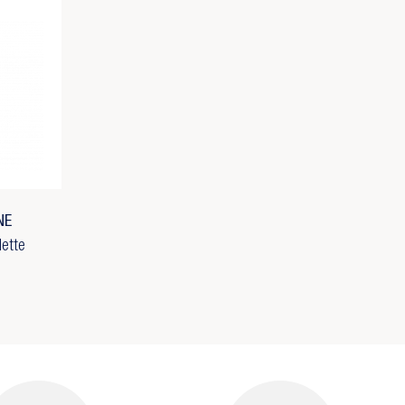
NE
ette