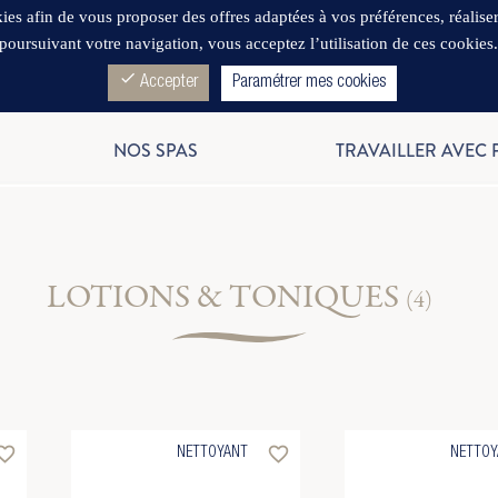
es afin de vous proposer des offres adaptées à vos préférences, réaliser d
poursuivant votre navigation, vous acceptez l’utilisation de ces cookies
check
Accepter
Paramétrer mes cookies
NOS SPAS
TRAVAILLER AVEC
LOTIONS & TONIQUES
(4)
rite_border
favorite_border
NETTOYANT
NETTOY