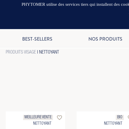
PHYTOMER utilise des services tiers qui installent des cooki
BEST-SELLERS
NOS PRODUITS
PRODUITS VISAGE
| NETTOYANT
favorite_border
favo
MEILLEURE VENTE
BIO
NETTOYANT
NETTOYANT