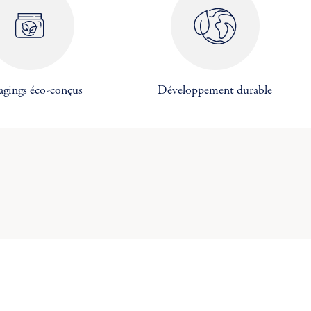
×
×
×
agings éco-conçus
Développement durable
×