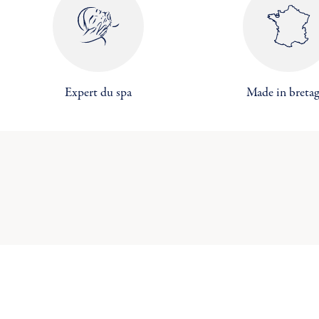
Cré
Co
((
Expert du spa
Made in breta
Vo
Ajo
((c
d'
No
add_circle_outline
C