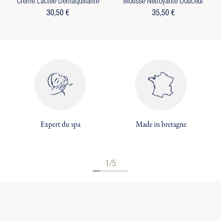
Crème Lactée Démaquillante
Mousse Nettoyante Douceur
((cancelText))
((MODALDELETETEXT))
Annuler
Connexion
Annuler
Créer une liste d'envies
30,50 €
35,50 €
Expert du spa
Made in bretagne
1/5