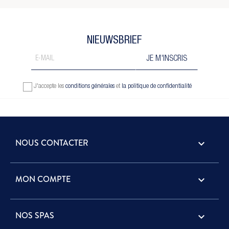
NIEUWSBRIEF
J'accepte les
conditions générales
et
la politique de confidentialité
NOUS CONTACTER
keyboard_arrow_down
MON COMPTE

NOS SPAS
