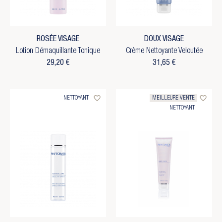
ROSÉE VISAGE
DOUX VISAGE
Lotion Démaquillante Tonique
Crème Nettoyante Veloutée
29,20 €
31,65 €
favorite_border
favorite_border
NETTOYANT
MEILLEURE VENTE
NETTOYANT