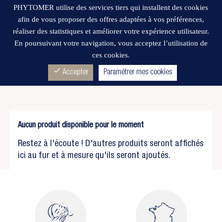
PHYTOMER utilise des services tiers qui installent des cookies
afin de vous proposer des offres adaptées à vos préférences,
réaliser des statistiques et améliorer votre expérience utilisateur.
En poursuivant votre navigation, vous acceptez l’utilisation de
ces cookies.
Wishlist
SPF15
(0)
check
Accepter
Paramétrer mes cookies
Aucun produit disponible pour le moment
Restez à l'écoute ! D'autres produits seront affichés
ici au fur et à mesure qu'ils seront ajoutés.