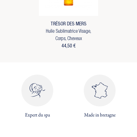
TRÉSOR DES MERS
Huile Sublimatrice Visage,
Corps, Cheveux
44,50 €
×
×
Expert du spa
Made in bretagne
Créer une liste d'envies
×
Connexion
((modalTitle))
×
Vous devez être connecté pour ajouter des produits
Ajouter à ma liste d'envies