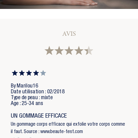
AVIS
By Marilou16
Date utilisation : 02/2018
×
×
Créer une liste d'envies
Type de peau : mixte
Connexion
Age : 25-34 ans
×
UN GOMMAGE EFFICACE
Vous devez être connecté pour ajouter des produits
Ajouter à ma liste d'envies
à votre liste d'envies.
Un gommage corps efficace qui exfolie votre corps comme
Nom de la liste d'envies
il faut. Source : www.beaute-test.com
add_circle_outline
Créer une nouvelle liste