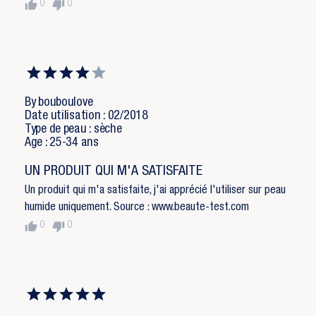
thumb_up
thumb_down
0
0
Annuler
Connexion
Annuler
Créer une liste d'envies
By bouboulove
Date utilisation : 02/2018
Type de peau : sèche
Age : 25-34 ans
UN PRODUIT QUI M'A SATISFAITE
Un produit qui m'a satisfaite, j'ai apprécié l'utiliser sur peau
humide uniquement. Source : www.beaute-test.com
thumb_up
thumb_down
0
0