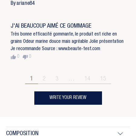
By ariane84
J'AI BEAUCOUP AIMÉ CE GOMMAGE
Très bonne efficacité gommante, le produit est riche en
grains Odeur marine douce mais agréable Jolie présentation
Je recommande Source : www.beaute-test.com
thumb_up
thumb_down
0
0
1
2
3
…
14
15
WRITE YOUR REVIEW
COMPOSITION