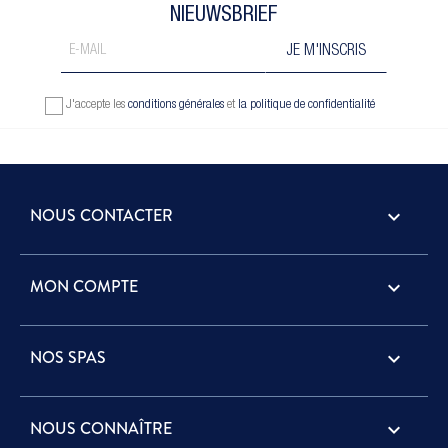
NIEUWSBRIEF
J'accepte les
conditions générales
et
la politique de confidentialité
NOUS CONTACTER
keyboard_arrow_down
MON COMPTE

NOS SPAS

NOUS CONNAÎTRE
